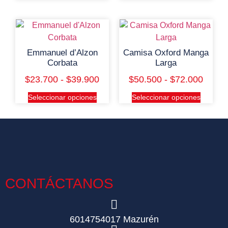
Emmanuel d’Alzon
Camisa Oxford Manga
Corbata
Larga
$
23.700
-
$
39.900
$
50.500
-
$
72.000
Seleccionar opciones
Seleccionar opciones
CONTÁCTANOS
6014754017 Mazurén