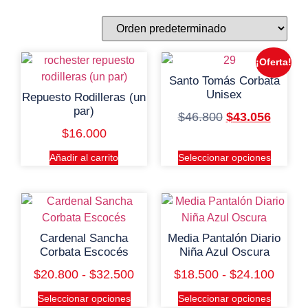
¡Oferta!
Santo Tomás Corbata
Unisex
Repuesto Rodilleras (un
par)
$
46.800
$
43.056
$
16.000
Añadir al carrito
Seleccionar opciones
Cardenal Sancha
Media Pantalón Diario
Corbata Escocés
Niña Azul Oscura
$
20.800
-
$
32.500
$
18.500
-
$
24.100
Seleccionar opciones
Seleccionar opciones