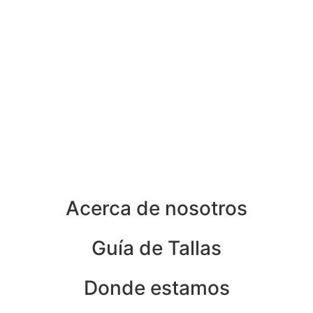
tiene
múltiples
variantes.
Las
opciones
se
pueden
elegir
en
la
página
de
Acerca de nosotros
producto
Guía de Tallas
Donde estamos