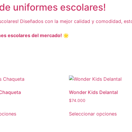
de uniformes escolares!
olares! Diseñados con la mejor calidad y comodidad, esto
mes escolares del mercado! 🌟
Chaqueta
Wonder Kids Delantal
$
74.000
pciones
Seleccionar opciones
Este
producto